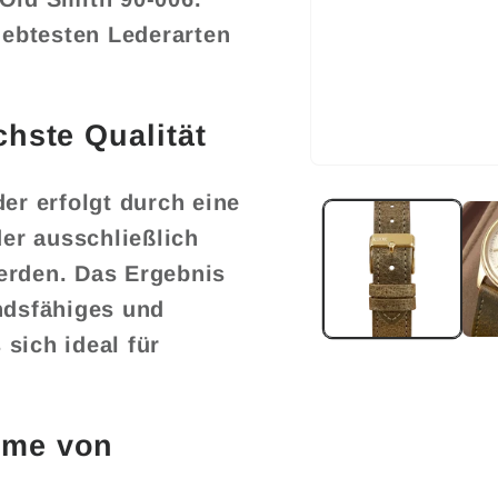
iebtesten Lederarten
hste Qualität
Medien
1
er erfolgt durch eine
in
Modal
der ausschließlich
öffnen
erden. Das Ergebnis
ndsfähiges und
sich ideal für
rme von