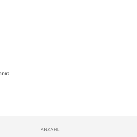
.
hnet
ANZAHL