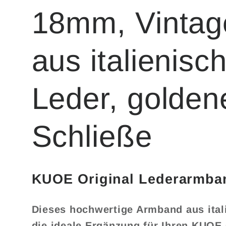
18mm, Vintag
aus italienis
Leder, golden
Schließe
KUOE Original Lederarmba
Dieses hochwertige Armband aus ital
die ideale Ergänzung für Ihren KUOE