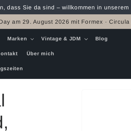
n, dass Sie da sind – willkommen in unserem
Day am 29. August 2026 mit Formex · Circula
Marken
Vintage & JDM
Blog
ontakt
Über mich
gszeiten
Zu
l
Produktinformation
springen
,