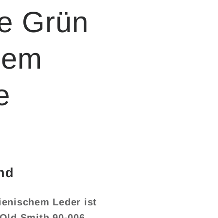
e Grün
chem
e
nd
ienischem Leder ist
 Old Smith 90-006.