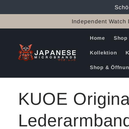
Direkt
Schö
zum
Inhalt
Independent Watch 
Home
Shop
Kollektion
K
Shop & Öffnun
KUOE Origina
Lederarmband