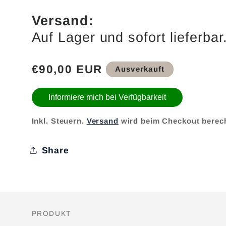
Versand:
Auf Lager und sofort lieferbar
Normaler
€90,00 EUR
Ausverkauft
Preis
Informiere mich bei Verfügbarkeit
Inkl. Steuern.
Versand
wird beim Checkout berec
Share
PRODUKT