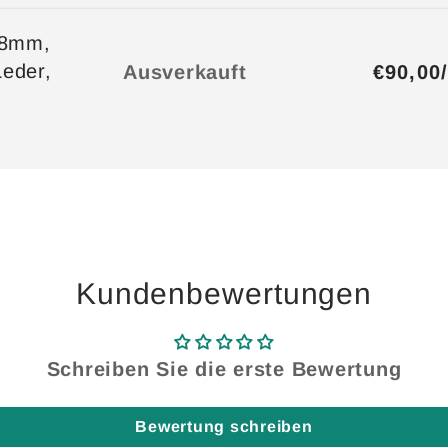
18mm,
Anzahl
Leder,
€90,00
Ausverkauft
Kundenbewertungen
Schreiben Sie die erste Bewertung
Bewertung schreiben