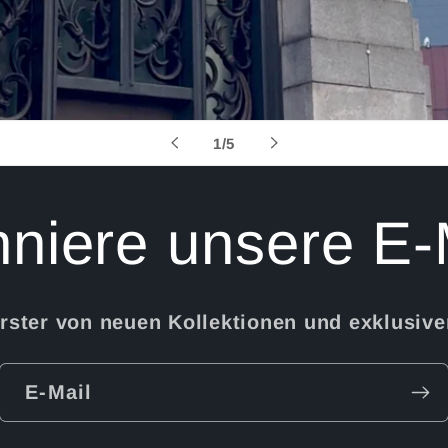
von
1
/
5
niere unsere E-
Erster von neuen Kollektionen und exklusiv
E-Mail