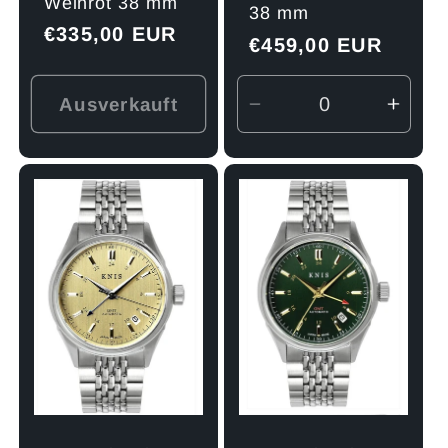
Weinrot 38 mm
38 mm
Normaler
€335,00 EUR
Normaler
€459,00 EUR
Preis
Preis
Ausverkauft
Verringere
Erhö
die
die
Menge
Men
für
für
Default
Defau
Title
Title