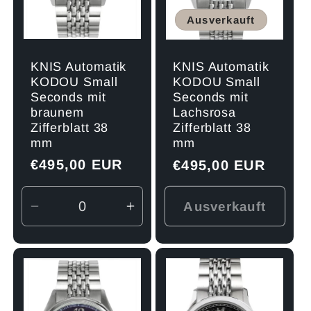
Ausverkauft
KNIS Automatik
KNIS Automatik
KODOU Small
KODOU Small
Seconds mit
Seconds mit
braunem
Lachsrosa
Zifferblatt 38
Zifferblatt 38
mm
mm
Normaler
€495,00 EUR
Normaler
€495,00 EUR
Preis
Preis
Ausverkauft
Verringere
Erhöhe
die
die
Menge
Menge
für
für
Default
Default
Title
Title