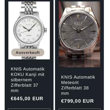
für
für
Default
Default
Title
Title
Ausverkauft
KNIS Automatik
KOKU Kanji mit
KNIS Automatik
silbernem
Meteorit
Zifferblatt 37
Zifferblatt 38
mm
mm
Normaler
€645,00 EUR
Normaler
€799,00 EUR
Preis
Preis