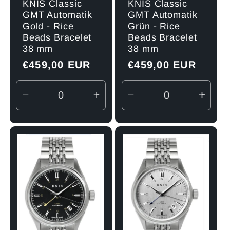
KNIS Classic
KNIS Classic
GMT Automatik
GMT Automatik
Grün - Rice
Gold - Rice
Beads Bracelet
Beads Bracelet
38 mm
38 mm
Normaler
€459,00 EUR
Normaler
€459,00 EUR
Preis
Preis
Verringere
Erhöhe
Verringere
Erhö
die
die
die
die
Menge
Menge
Menge
Men
für
für
für
für
Default
Default
Default
Defau
Title
Title
Title
Title