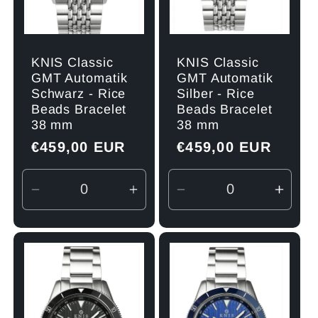
KNIS Classic
KNIS Classic
GMT Automatik
GMT Automatik
Schwarz - Rice
Silber - Rice
Beads Bracelet
Beads Bracelet
38 mm
38 mm
Normaler
€459,00 EUR
Normaler
€459,00 EUR
Preis
Preis
Verringere
Erhöhe
Verringere
Erhö
die
die
die
die
Menge
Menge
Menge
Men
für
für
für
für
Default
Default
Default
Defau
Title
Title
Title
Title