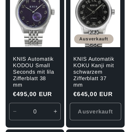
Ausverkauft
KNIS Automatik
KNIS Automatik
KOKU Kanji mit
KODOU Small
schwarzem
Seconds mit lila
Zifferblatt 37
Zifferblatt 38
mm
mm
Normaler
€645,00 EUR
Normaler
€495,00 EUR
Preis
Preis
Ausverkauft
Verringere
Erhöhe
die
die
Menge
Menge