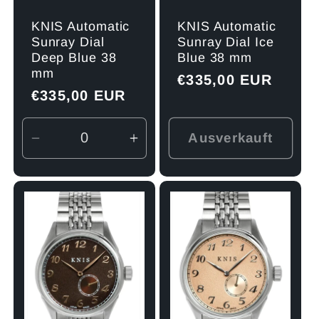
KNIS Automatic
KNIS Automatic
Sunray Dial
Sunray Dial Ice
Deep Blue 38
Blue 38 mm
mm
Normaler
€335,00 EUR
Normaler
€335,00 EUR
Preis
Preis
Ausverkauft
Verringere
Erhöhe
die
die
Menge
Menge
für
für
Default
Default
Title
Title