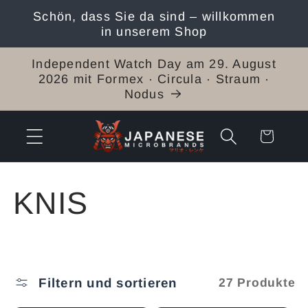
Direkt
Schön, dass Sie da sind – willkommen
zum
in unserem Shop
Inhalt
Independent Watch Day am 29. August
2026 mit Formex · Circula · Straum ·
Nodus
Warenkorb
K
KNIS
a
t
Filtern und sortieren
27 Produkte