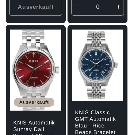
Ausverkauft
Verringere
Erhö
die
die
Menge
Men
für
für
Default
Defau
Title
Title
Ausverkauft
KNIS Classic
GMT Automatik
KNIS Automatik
Blau - Rice
Sunray Dail
Beads Bracelet