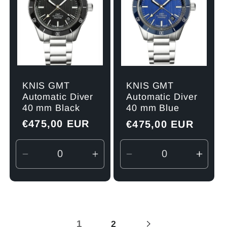
KNIS GMT
KNIS GMT
Automatic Diver
Automatic Diver
40 mm Black
40 mm Blue
Normaler
€475,00 EUR
Normaler
€475,00 EUR
Preis
Preis
Verringere
Erhöhe
Verringere
Erhö
die
die
die
die
Menge
Menge
Menge
Men
für
für
für
für
Default
Default
Default
Defau
1
2
Title
Title
Title
Title