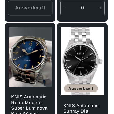
Ausverkauft
Verringere
Erhö
die
die
Menge
Men
für
für
Default
Defau
Title
Title
Ausverkauft
KNIS Automatic
Retro Modern
KNIS Automatic
Super Luminova
Sunray Dial
Blue 38 mm