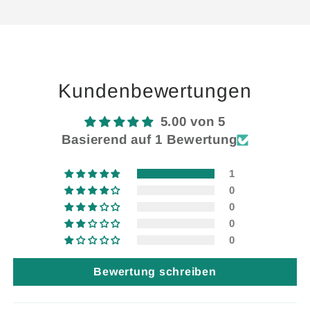
für
für
Wird
Default
Default
geladen ...
Title
Title
Kundenbewertungen
5.00 von 5
Basierend auf 1 Bewertung
1
0
0
0
0
Bewertung schreiben