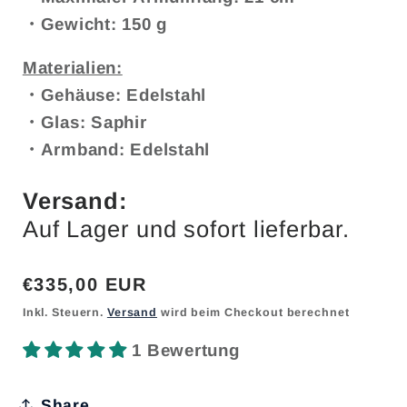
・Gewicht: 150 g
Materialien:
・Gehäuse: Edelstahl
・Glas: Saphir
・Armband: Edelstahl
Versand:
Auf Lager und sofort lieferbar.
Normaler
€335,00 EUR
Preis
Inkl. Steuern.
Versand
wird beim Checkout berechnet
1 Bewertung
Share