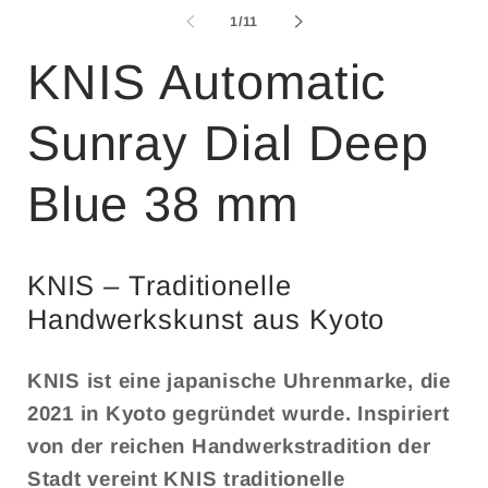
in
von
1
/
11
Modal
öffnen
KNIS Automatic
Sunray Dial Deep
Blue 38 mm
KNIS – Traditionelle
Handwerkskunst aus Kyoto
KNIS ist eine japanische Uhrenmarke, die
2021 in Kyoto gegründet wurde. Inspiriert
von der reichen Handwerkstradition der
Stadt vereint KNIS traditionelle