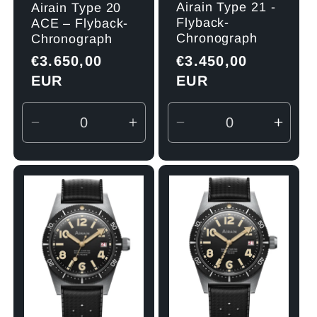
Airain Type 21 -
Airain Type 20
Flyback-
ACE – Flyback-
Chronograph
Chronograph
Normaler
€3.450,00
Normaler
€3.650,00
Preis
EUR
Preis
EUR
Verringere
Erhöhe
Verringere
Erhö
die
die
die
die
Menge
Menge
Menge
Men
für
für
für
für
Default
Default
Default
Defau
Title
Title
Title
Title