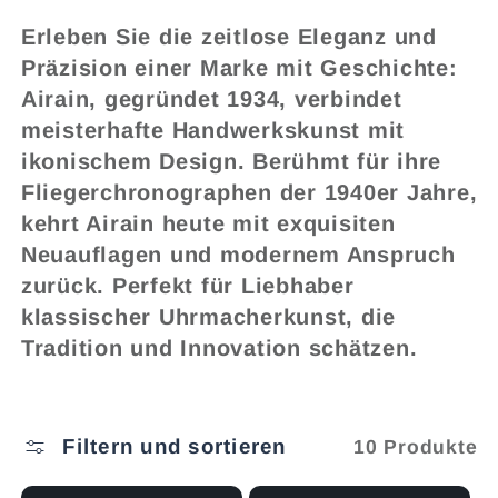
e
Erleben Sie die zeitlose Eleganz und
g
Präzision einer Marke mit Geschichte:
Airain, gegründet 1934, verbindet
o
meisterhafte Handwerkskunst mit
ikonischem Design. Berühmt für ihre
r
Fliegerchronographen der 1940er Jahre,
kehrt Airain heute mit exquisiten
i
Neuauflagen und modernem Anspruch
zurück. Perfekt für Liebhaber
e
klassischer Uhrmacherkunst, die
Tradition und Innovation schätzen.
:
Filtern und sortieren
10 Produkte