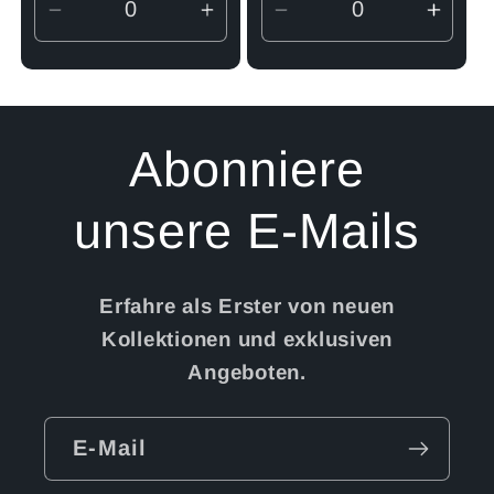
Verringere
Erhöhe
Verringere
Erhö
die
die
die
die
Menge
Menge
Menge
Men
für
für
für
für
Default
Default
Default
Defau
Abonniere
Title
Title
Title
Title
unsere E-Mails
Erfahre als Erster von neuen
Kollektionen und exklusiven
Angeboten.
E-Mail