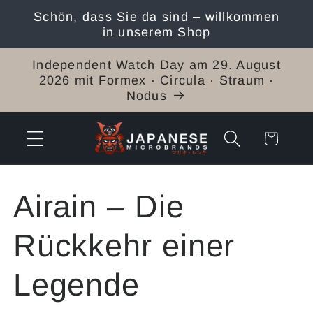
Direkt
Schön, dass Sie da sind – willkommen
zum
in unserem Shop
Inhalt
Independent Watch Day am 29. August
2026 mit Formex · Circula · Straum ·
Nodus
Warenkorb
K
Airain – Die
a
Rückkehr einer
t
Legende