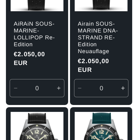
AiRAiN SOUS-
Airain SOUS-
MARINE-
MARINE DNA-
LOLLIPOP Re-
STRAND RE-
Edition
Edition
Neuauflage
Normaler
€2.050,00
Normaler
€2.050,00
Preis
EUR
Preis
EUR
Verringere
Erhöhe
Verringere
Erhö
die
die
die
die
Menge
Menge
Menge
Men
für
für
für
für
Default
Default
Default
Defau
Title
Title
Title
Title