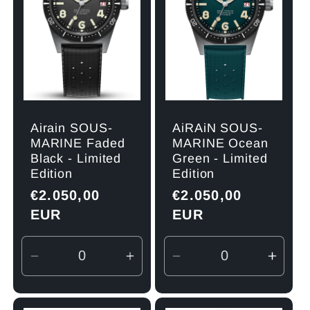
Airain SOUS-
AiRAiN SOUS-
MARINE Faded
MARINE Ocean
Black - Limited
Green - Limited
Edition
Edition
Normaler
€2.050,00
Normaler
€2.050,00
Preis
EUR
Preis
EUR
Verringere
Erhöhe
Verringere
Erhö
die
die
die
die
Menge
Menge
Menge
Men