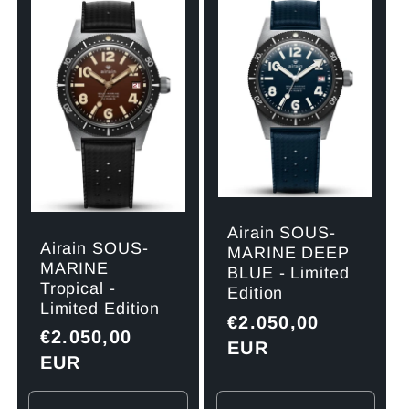
für
für
für
für
Default
Default
Default
Defau
Title
Title
Title
Title
Airain SOUS-
Airain SOUS-
MARINE DEEP
MARINE
BLUE - Limited
Tropical -
Edition
Limited Edition
Normaler
€2.050,00
Normaler
€2.050,00
Preis
EUR
Preis
EUR