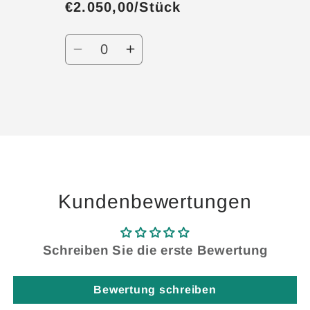
€2.050,00/Stück
Anzahl
Verringere
Erhöhe
die
die
Menge
Menge
für
für
Wird
Default
Default
geladen ...
Title
Title
Kundenbewertungen
Schreiben Sie die erste Bewertung
Bewertung schreiben