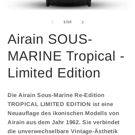
M
2
in
von
1
/
10
M
öf
Airain SOUS-
MARINE Tropical -
Limited Edition
Die Airain Sous-Marine Re-Edition
TROPICAL LIMITED EDITION ist eine
Neuauflage des ikonischen Modells von
Airain aus dem Jahr 1962. Sie verbindet
die unverwechselbare Vintage-Ästhetik