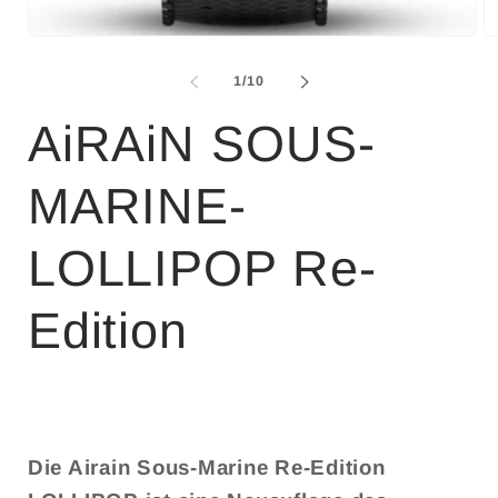
von
1
/
10
AiRAiN SOUS-
MARINE-
LOLLIPOP Re-
Edition
Die Airain Sous-Marine Re-Edition