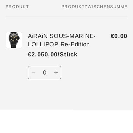
PRODUKT
PRODUKTZWISCHENSUMME
Dein
Warenkorb
AiRAiN SOUS-MARINE-
€0,00
LOLLIPOP Re-Edition
€2.050,00/Stück
Anzahl
Verringere
Erhöhe
die
die
Menge
Menge
für
für
Wird
Default
Default
geladen ...
Title
Title