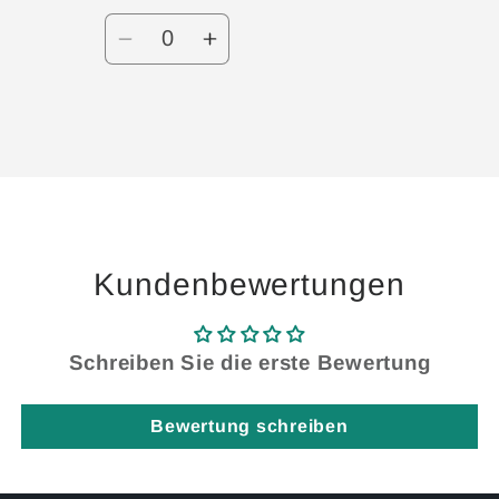
Anzahl
Verringere
Erhöhe
die
die
Menge
Menge
für
für
Wird
Default
Default
geladen ...
Title
Title
Kundenbewertungen
Schreiben Sie die erste Bewertung
Bewertung schreiben