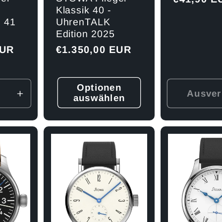
Klassik 40 -
Preis
 41
UhrenTALK
Edition 2025
EUR
Normaler
€1.350,00 EUR
Preis
Optionen
Ausver
auswählen
Erhöhe
die
Menge
für
Default
Title