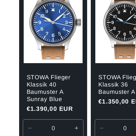
STOWA Flieger
STOWA Flieg
Klassik 40
Klassik 36
Baumuster A
Baumuster A
Sunray Blue
Normaler
€1.350,00 
Normaler
€1.390,00 EUR
Preis
Preis
Verringere
Erhöhe
Verringere