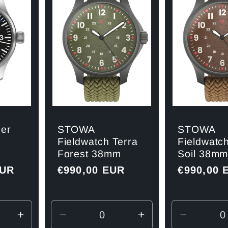
er
STOWA
STOWA
Fieldwatch Terra
Fieldwatc
Forest 38mm
Soil 38m
EUR
Normaler
€990,00 EUR
Normaler
€990,00 
Preis
Preis
Erhöhe
Verringere
Erhöhe
Verringe