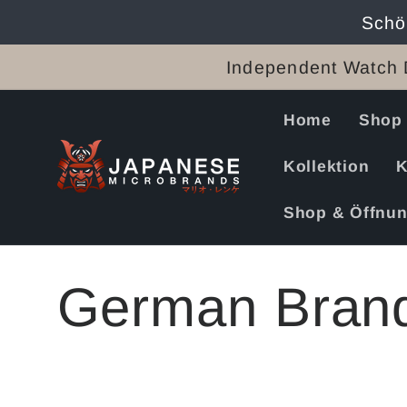
Direkt
Schö
zum
Inhalt
Independent Watch 
Home
Shop
Kollektion
K
Shop & Öffnun
K
German Bran
a