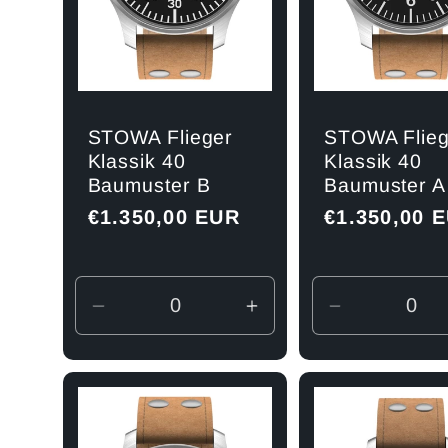
STOWA Flieger
STOWA Flieg
Klassik 40
Klassik 40
Baumuster B
Baumuster A
Normaler
€1.350,00 EUR
Normaler
€1.350,00 
Preis
Preis
Verringere
Erhöhe
Verringere
die
die
die
Menge
Menge
Menge
für
für
für
Default
Default
Default
Title
Title
Title