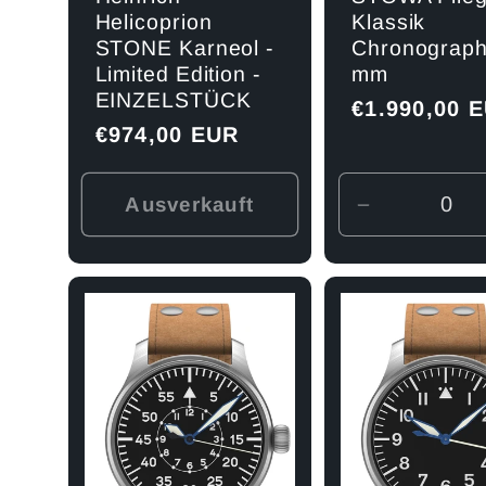
e
Helicoprion
Klassik
STONE Karneol -
Chronograph
Limited Edition -
mm
EINZELSTÜCK
:
Normaler
€1.990,00 
Normaler
€974,00 EUR
Preis
Preis
Ausverkauft
Verringere
die
Menge
für
Default
Title