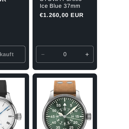
Ice Blue 37mm
Normaler
€1.260,00 EUR
Preis
kauft
Verringere
Erhöhe
die
die
Menge
Menge
für
für
Default
Default
Title
Title