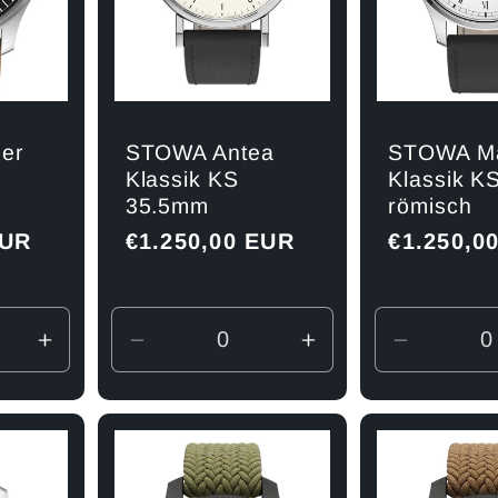
er
STOWA Antea
STOWA Ma
Klassik KS
Klassik 
35.5mm
römisch
EUR
Normaler
€1.250,00 EUR
Normaler
€1.250,0
Preis
Preis
Erhöhe
Verringere
Erhöhe
Verringe
die
die
die
die
Menge
Menge
Menge
Menge
für
für
für
für
Default
Default
Default
Default
Title
Title
Title
Title