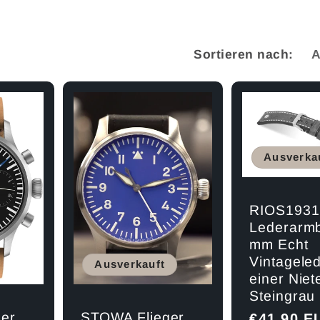
Sortieren nach:
Ausverka
RIOS1931
Lederarm
mm Echt
Vintageled
Ausverkauft
einer Niet
Steingrau
er
STOWA Flieger
Normaler
€41,90 E