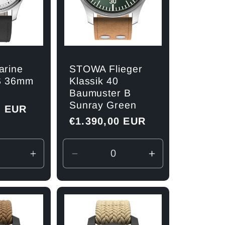
rine
STOWA Flieger
KS 36mm
Klassik 40
Baumuster B
Sunray Green
0 EUR
Normaler
€1.390,00 EUR
Preis
re
Erhöhe
Verringere
Erhöhe
die
die
die
Menge
Menge
Menge
für
für
für
Default
Default
Default
Title
Title
Title