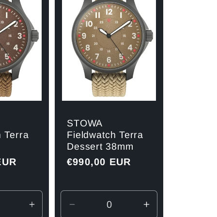
STOWA
h Terra
Fieldwatch Terra
m
Dessert 38mm
EUR
Normaler
€990,00 EUR
Preis
re
Erhöhe
Verringere
Erhöhe