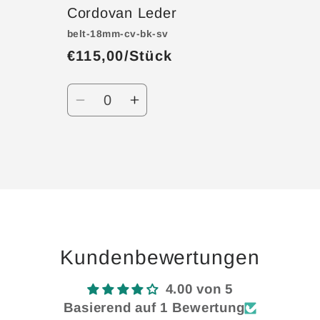
Cordovan Leder
belt-18mm-cv-bk-sv
€115,00/Stück
Anzahl
Verringere
Erhöhe
die
die
Menge
Menge
für
für
Wird
Default
Default
geladen ...
Title
Title
Kundenbewertungen
4.00 von 5
Basierend auf 1 Bewertung