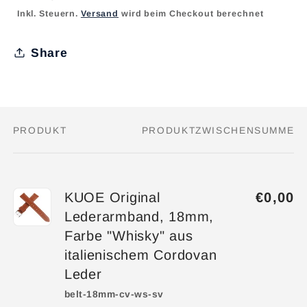
Preis
Inkl. Steuern.
Versand
wird beim Checkout berechnet
Share
PRODUKT
PRODUKTZWISCHENSUMME
Dein
Warenkorb
KUOE Original
€0,00
Lederarmband, 18mm,
Farbe "Whisky" aus
italienischem Cordovan
Leder
belt-18mm-cv-ws-sv