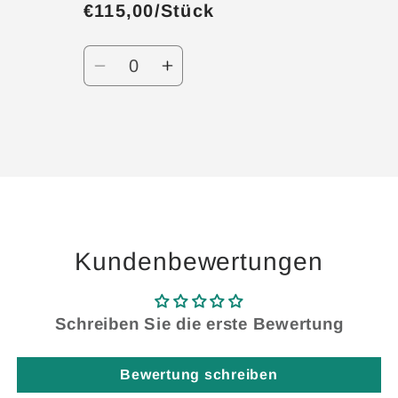
€115,00/Stück
Anzahl
Verringere
Erhöhe
die
die
Menge
Menge
für
für
Wird
Default
Default
geladen ...
Title
Title
Kundenbewertungen
Schreiben Sie die erste Bewertung
Bewertung schreiben