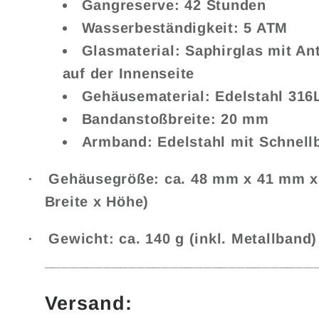
Gangreserve: 42 Stunden
Wasserbeständigkeit: 5 ATM
Glasmaterial: Saphirglas mit An
auf der Innenseite
Gehäusematerial: Edelstahl 316
Bandanstoßbreite: 20 mm
Armband: Edelstahl mit Schnel
·
Geh
ä
usegr
öß
e: ca. 48 mm x 41 mm 
Breite x H
ö
he)
·
Gewicht: ca. 140 g (inkl. Metallband)
________________________________
Versand: