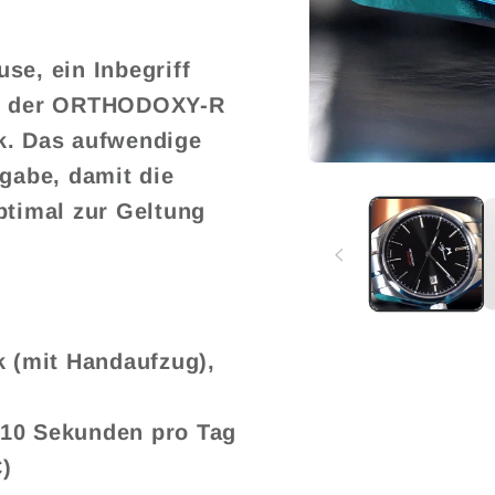
se, ein Inbegriff
ht der ORTHODOXY-R
k. Das aufwendige
Medien
ngabe, damit die
1
in
ptimal zur Geltung
Modal
öffnen
 (mit Handaufzug),
-10 Sekunden pro Tag
C)