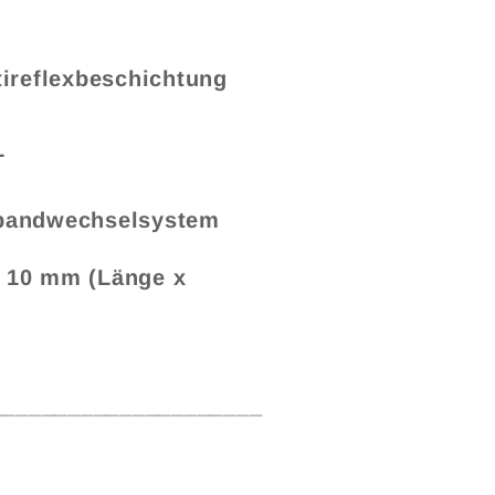
tireflexbeschichtung
L
lbandwechselsystem
x 10 mm (L
ä
nge x
_____________________