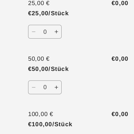
25,00 €
€0,00
€25,00/Stück
Anzahl
Verringere
Erhöhe
die
die
Menge
Menge
für
für
50,00 €
€0,00
25,00
25,00
€50,00/Stück
€
€
Anzahl
Verringere
Erhöhe
die
die
Menge
Menge
für
für
100,00 €
€0,00
50,00
50,00
€100,00/Stück
€
€