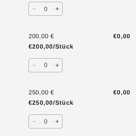
Anzahl
Verringere
Erhöhe
die
die
Menge
Menge
für
für
200,00 €
€0,00
100,00
100,00
€200,00/Stück
€
€
Anzahl
Verringere
Erhöhe
die
die
Menge
Menge
für
für
250,00 €
€0,00
200,00
200,00
€250,00/Stück
€
€
Anzahl
Verringere
Erhöhe
die
die