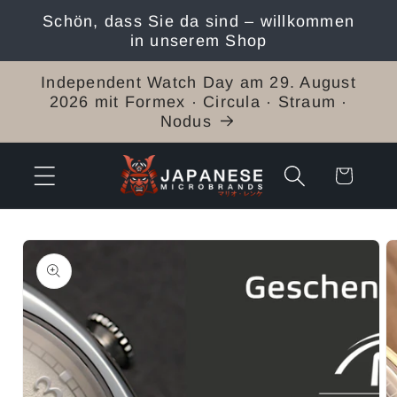
Direkt
Schön, dass Sie da sind – willkommen
zum
in unserem Shop
Inhalt
Independent Watch Day am 29. August
2026 mit Formex · Circula · Straum ·
Nodus
Warenkorb
duktinformationen
ingen