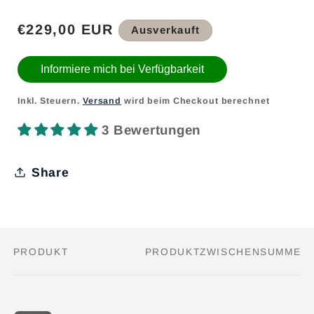
Normaler
€229,00 EUR
Ausverkauft
Preis
Informiere mich bei Verfügbarkeit
Inkl. Steuern.
Versand
wird beim Checkout berechnet
3 Bewertungen
Share
PRODUKT
PRODUKTZWISCHENSUMME
Dein
Warenkorb