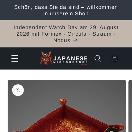
Direkt
Schön, dass Sie da sind – willkommen
zum
in unserem Shop
Inhalt
Independent Watch Day am 29. August
2026 mit Formex · Circula · Straum ·
Nodus
Warenkorb
duktinformationen
ingen