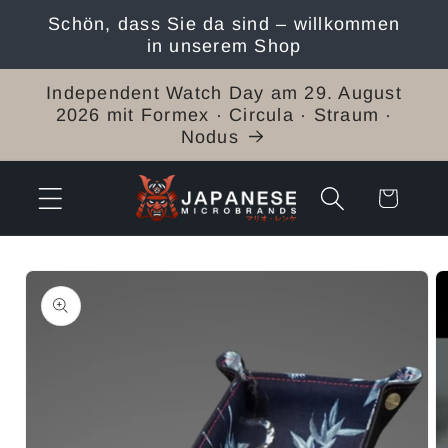
Direkt
Schön, dass Sie da sind – willkommen
zum
in unserem Shop
Inhalt
Independent Watch Day am 29. August
2026 mit Formex · Circula · Straum ·
Nodus
Warenkorb
duktinformationen
ingen