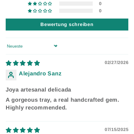
0
0
Bewertung schreiben
Sort by
02/27/2026
Alejandro Sanz
Joya artesanal delicada
A gorgeous tray, a real handcrafted gem.
Highly recommended.
07/15/2025