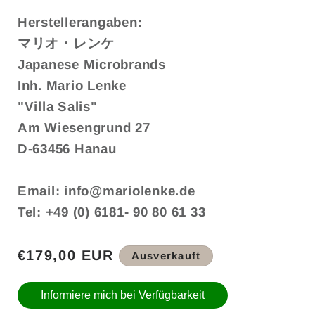
Herstellerangaben:
マリオ・レンケ
Japanese Microbrands
Inh. Mario Lenke
"Villa Salis"
Am Wiesengrund 27
D-63456 Hanau
Email: info@mariolenke.de
Tel: +49 (0) 6181- 90 80 61 33
Normaler
€179,00 EUR
Ausverkauft
Preis
Informiere mich bei Verfügbarkeit