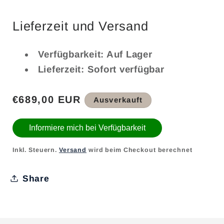
Lieferzeit und Versand
Verfügbarkeit: Auf Lager
Lieferzeit: Sofort verfügbar
Normaler
€689,00 EUR
Ausverkauft
Preis
Informiere mich bei Verfügbarkeit
Inkl. Steuern.
Versand
wird beim Checkout berechnet
Share