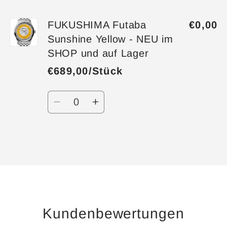
FUKUSHIMA Futaba
€0,00
Sunshine Yellow - NEU im
SHOP und auf Lager
€689,00/Stück
Anzahl
Verringere
Erhöhe
die
die
Menge
Menge
für
für
Wird
Default
Default
geladen ...
Title
Title
Kundenbewertungen