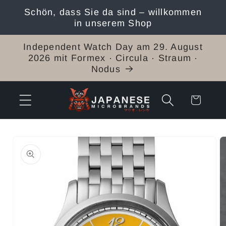
Direkt
Schön, dass Sie da sind – willkommen
zum
in unserem Shop
Inhalt
Independent Watch Day am 29. August
2026 mit Formex · Circula · Straum ·
Nodus
Warenkorb
duktinformationen
ingen