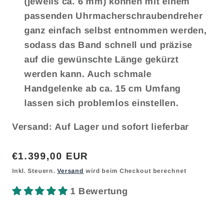
(jeweils ca. 6 mm) können mit einem
passenden Uhrmacherschraubendreher
ganz einfach selbst entnommen werden,
sodass das Band schnell und präzise
auf die gewünschte Länge gekürzt
werden kann. Auch schmale
Handgelenke ab ca. 15 cm Umfang
lassen sich problemlos einstellen.
Versand: Auf Lager und sofort lieferbar
Normaler
€1.399,00 EUR
Preis
Inkl. Steuern.
Versand
wird beim Checkout berechnet
1 Bewertung