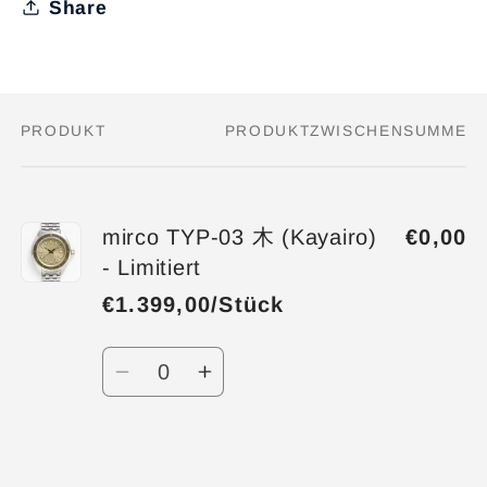
Share
PRODUKT
PRODUKTZWISCHENSUMME
Dein
Warenkorb
mirco TYP-03 木 (Kayairo)
€0,00
- Limitiert
€1.399,00/Stück
Anzahl
Verringere
Erhöhe
die
die
Menge
Menge
für
für
Wird