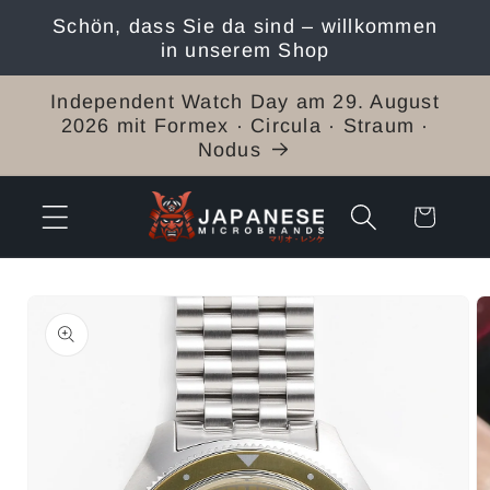
Direkt
Schön, dass Sie da sind – willkommen
zum
in unserem Shop
Inhalt
Independent Watch Day am 29. August
2026 mit Formex · Circula · Straum ·
Nodus
Warenkorb
duktinformationen
ingen