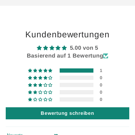
Default
Default
geladen ...
Title
Title
Kundenbewertungen
5.00 von 5
Basierend auf 1 Bewertung
1
0
0
0
0
Bewertung schreiben