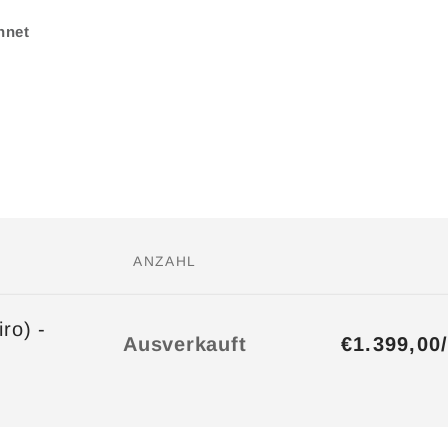
hnet
ANZAHL
ro) -
Anzahl
€1.399,00
Ausverkauft