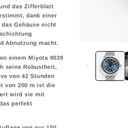
und das Zifferblatt
gestimmt, dank einer
e das Gehäuse nicht
eschichtung
nd Abnutzung macht.
Medien
1
in
von einem Miyota 9039
Modal
öffnen
h seine Robustheit,
rve von 42 Stunden
t von 200 m ist die
ert wird sie mit
das perfekt
 Auflage von nur 100