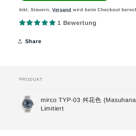
Inkl. Steuern.
Versand
wird beim Checkout berec
1 Bewertung
Share
PRODUKT
Dein
mirco TYP-03 舛花色 (Masuhanai
Warenkorb
Limitiert
Wird
geladen ...