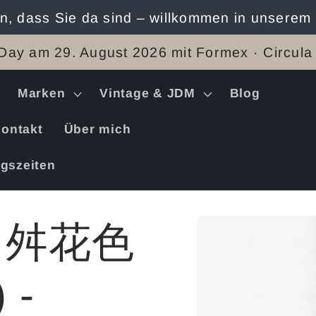
n, dass Sie da sind – willkommen in unserem
Day am 29. August 2026 mit Formex · Circula
Marken
Vintage & JDM
Blog
ontakt
Über mich
gszeiten
Zu
03 舛花色
Produktinformation
springen
 -