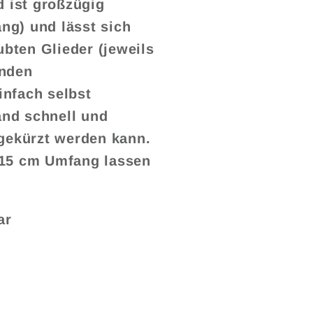
d ist großzügig
g) und lässt sich
ubten Glieder (jeweils
enden
nfach selbst
nd schnell und
gekürzt werden kann.
 15 cm Umfang lassen
ar