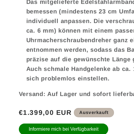
Das mitgelieferte Edelstahlarmban
bemessen (mindestens 23 cm Umfan
individuell anpassen. Die verschra
ca. 6 mm) können mit einem pass
Uhrmacherschraubendreher ganz ei
entnommen werden, sodass das Ba
präzise auf die gewünschte Länge 
Auch schmale Handgelenke ab ca.
sich problemlos einstellen.
Versand: Auf Lager und sofort lieferb
Normaler
€1.399,00 EUR
Ausverkauft
Preis
Informiere mich bei Verfügbarkeit