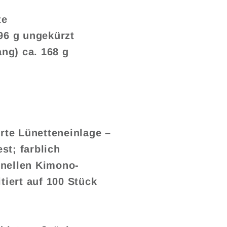
te
96 g ungekürzt
ng) ca. 168 g
rte Lünetteneinlage –
st; farblich
ionellen Kimono-
tiert auf 100 Stück