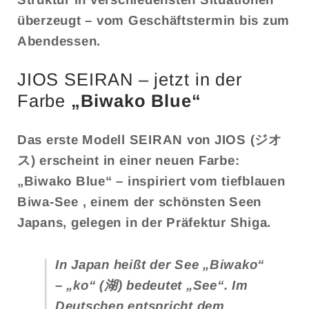
überzeugt – vom Geschäftstermin bis zum
Abendessen.
JIOS SEIRAN – jetzt in der
Farbe
„Biwako Blue“
Das erste Modell
SEIRAN
von
JIOS (ジオ
ス)
erscheint in einer neuen Farbe:
„Biwako Blue“
– inspiriert vom tiefblauen
Biwa-See
, einem der schönsten Seen
Japans, gelegen in der Präfektur Shiga.
In Japan heißt der See
„Biwako“
– „ko“ (湖) bedeutet „See“. Im
Deutschen entspricht dem