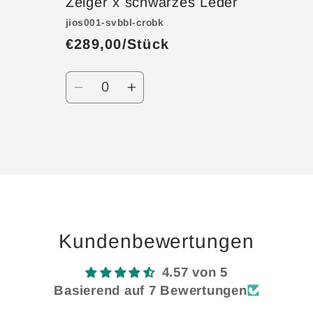
Zeiger x schwarzes Leder
jios001-svbbl-crobk
€289,00/Stück
Anzahl
Verringere
Erhöhe
die
die
Menge
Menge
für
für
Wird
Default
Default
geladen ...
Title
Title
Kundenbewertungen
4.57 von 5
Basierend auf 7 Bewertungen