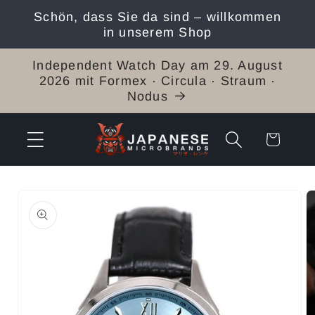
Direkt
Schön, dass Sie da sind – willkommen
zum
in unserem Shop
Inhalt
Independent Watch Day am 29. August
2026 mit Formex · Circula · Straum ·
Nodus
Warenkorb
duktinformationen
ingen