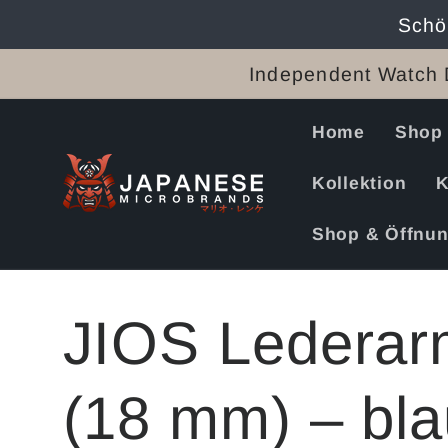
Direkt
Schö
zum
Inhalt
Independent Watch 
Home
Shop
Kollektion
K
Shop & Öffnun
JIOS Ledera
(18 mm) – bla