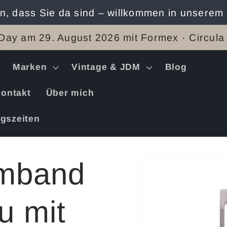
n, dass Sie da sind – willkommen in unserem
Day am 29. August 2026 mit Formex · Circula
Marken
Vintage & JDM
Blog
ontakt
Über mich
gszeiten
Zu
rmband
Produktinformation
springen
u mit