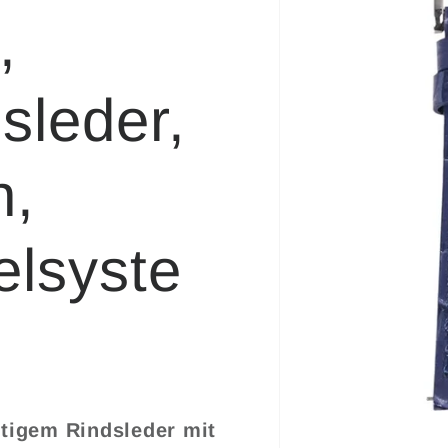
,
sleder,
n,
elsyste
tigem Rindsleder mit