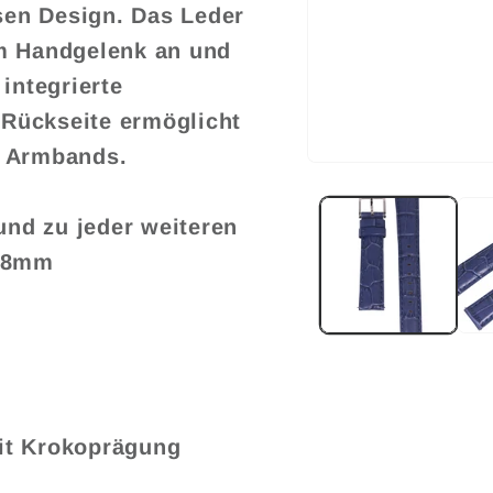
osen Design. Das Leder
em Handgelenk an und
integrierte
Rückseite ermöglicht
s Armbands.
Medien
1
in
Modal
nd zu jeder weiteren
öffnen
 18mm
it Krokoprägung