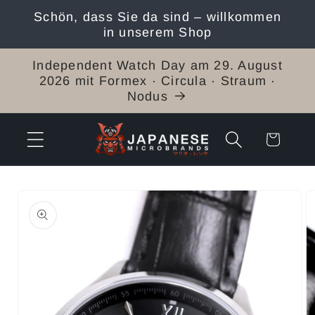
Direkt
Schön, dass Sie da sind – willkommen
zum
in unserem Shop
Inhalt
Independent Watch Day am 29. August
2026 mit Formex · Circula · Straum ·
Nodus
Warenkorb
duktinformationen
ingen