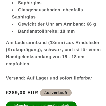
Saphirglas
Glasgehäuseboden, ebenfalls
Saphirglas
Gewicht der Uhr am Armband: 66 g
Bandanstoßbreite: 18 mm
Am Lederarmband (18mm) aus Rindsleder
(Krokoprägung), schwarz, und ist für einen
Handgelenksumfang von 15 - 18 cm
empfohlen.
Versand: Auf Lager und sofort lieferbar
Normaler
€289,00 EUR
Ausverkauft
Preis
Informiere mich bei Verfügbarkeit