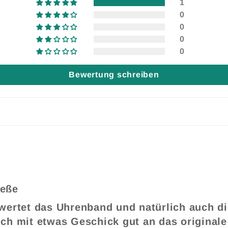
1
0
0
0
0
Bewertung schreiben
ieße
e wertet das Uhrenband und natürlich auch d
ich mit etwas Geschick gut an das original