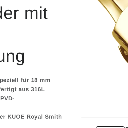
er mit
ung
peziell für 18 mm
ertigt aus 316L
 PVD-
der KUOE Royal Smith
Medien
1
in