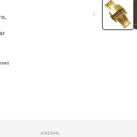
Modal
öffnen
rn.
ar
hnet
ANZAHL