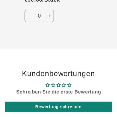
Anzahl
Verringere
Erhöhe
die
die
Menge
Menge
für
für
Wird
Default
Default
geladen ...
Title
Title
Kundenbewertungen
Schreiben Sie die erste Bewertung
Bewertung schreiben