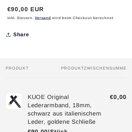
Normaler
€90,00 EUR
Preis
Inkl. Steuern.
Versand
wird beim Checkout berechnet
Share
PRODUKT
PRODUKTZWISCHENSUMME
Dein
Warenkorb
KUOE Original
€0,00
Lederarmband, 18mm,
schwarz aus italienischem
Leder, goldene Schließe
€90,00/Stück