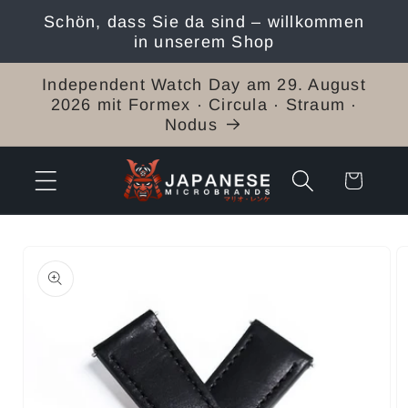
Direkt
Schön, dass Sie da sind – willkommen
zum
in unserem Shop
Inhalt
Independent Watch Day am 29. August
2026 mit Formex · Circula · Straum ·
Nodus
Warenkorb
duktinformationen
ingen