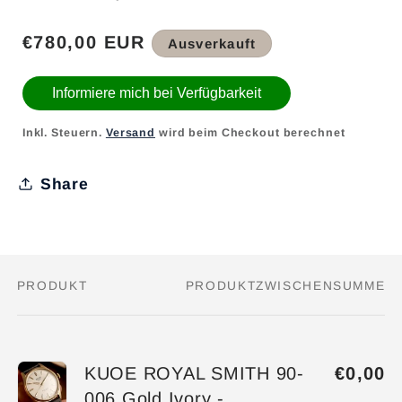
Normaler
€780,00 EUR
Ausverkauft
Preis
Informiere mich bei Verfügbarkeit
Inkl. Steuern.
Versand
wird beim Checkout berechnet
Share
PRODUKT
PRODUKTZWISCHENSUMME
Dein
Warenkorb
KUOE ROYAL SMITH 90-
€0,00
006 Gold Ivory -