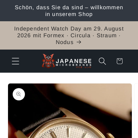
Direkt
Schön, dass Sie da sind – willkommen
zum
in unserem Shop
Inhalt
Independent Watch Day am 29. August
2026 mit Formex · Circula · Straum ·
Nodus
Warenkorb
duktinformationen
ingen