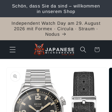
Direkt
Schön, dass Sie da sind – willkommen
zum
in unserem Shop
Inhalt
Independent Watch Day am 29. August
2026 mit Formex · Circula · Straum ·
Nodus
Warenkorb
duktinformationen
ingen