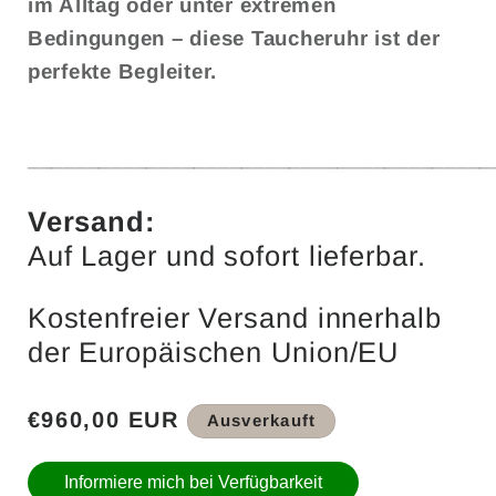
im Alltag oder unter extremen
Bedingungen – diese Taucheruhr ist der
perfekte Begleiter.
_______________________________________
Versand:
Auf Lager und sofort lieferbar.
Kostenfreier Versand innerhalb
der Europäischen Union/EU
Normaler
€960,00 EUR
Ausverkauft
Preis
Informiere mich bei Verfügbarkeit