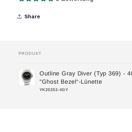
Share
PRODUKT
Dein
Outline Gray Diver (Typ 369) - 
Warenkorb
"Ghost Bezel“-Lünette
YK20252-4GY
Wird
geladen ...