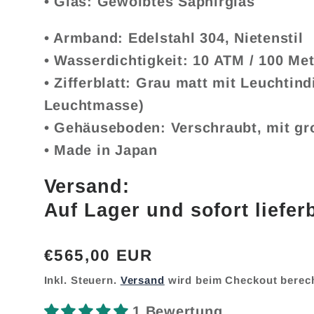
• Glas: Gewölbtes Saphirglas
• Armband: Edelstahl 304, Nietenstil
• Wasserdichtigkeit: 10 ATM / 100 Met
• Zifferblatt: Grau matt mit Leuchtind
Leuchtmasse)
• Gehäuseboden: Verschraubt, mit g
• Made in Japan
Versand:
Auf Lager und sofort liefer
Normaler
€565,00 EUR
Preis
Inkl. Steuern.
Versand
wird beim Checkout berec
1 Bewertung