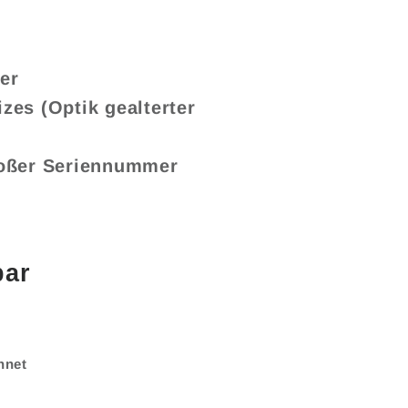
er
izes (Optik gealterter
roßer Seriennummer
bar
hnet