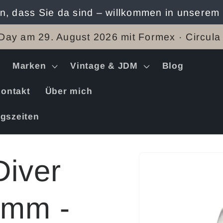
n, dass Sie da sind – willkommen in unserem
Day am 29. August 2026 mit Formex · Circula
Marken
Vintage & JDM
Blog
ontakt
Über mich
gszeiten
Zu
Diver
Produktinformation
springen
0mm -