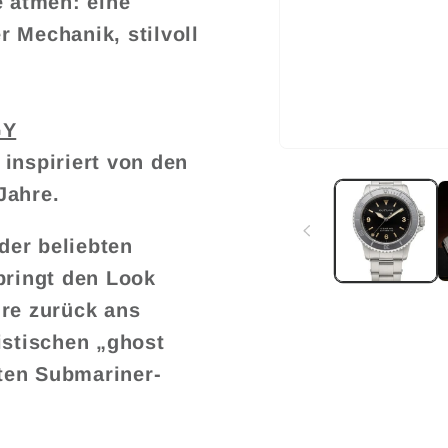
e atmen: eine
 Mechanik, stilvoll
GY
Medien
inspiriert von den
1
in
Jahre.
Modal
öffnen
 der beliebten
bringt den Look
hre zurück ans
istischen „ghost
lten Submariner-