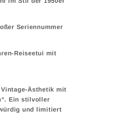
l im Stil der 1950er
roßer Seriennummer
hren-Reiseetui mit
 Vintage-Ästhetik mit
. Ein stilvoller
ürdig und limitiert