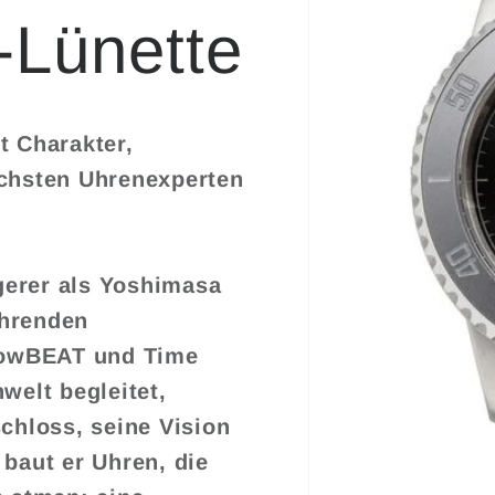
-Lünette
t Charakter,
ichsten Uhrenexperten
erer als Yoshimasa
ührenden
LowBEAT und Time
welt begleitet,
chloss, seine Vision
 baut er Uhren, die