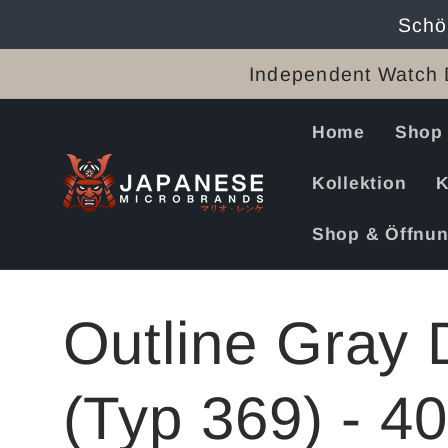
Direkt
Schö
zum
Inhalt
Independent Watch 
Home
Shop
Kollektion
K
Shop & Öffnun
Outline Gray 
(Typ 369) - 4