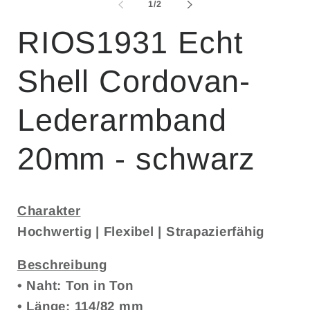
in
von
1
/
2
Modal
öffnen
RIOS1931 Echt
Shell Cordovan-
Lederarmband
20mm - schwarz
Charakter
Hochwertig | Flexibel | Strapazierfähig
Beschreibung
• Naht: Ton in Ton
• Länge: 114/82 mm