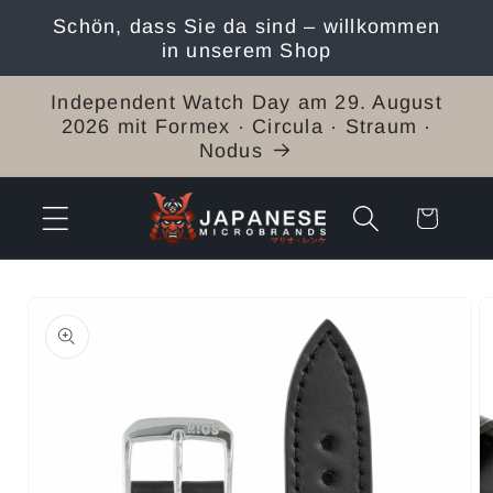
Direkt
Schön, dass Sie da sind – willkommen
zum
in unserem Shop
Inhalt
Independent Watch Day am 29. August
2026 mit Formex · Circula · Straum ·
Nodus
Warenkorb
duktinformationen
ingen