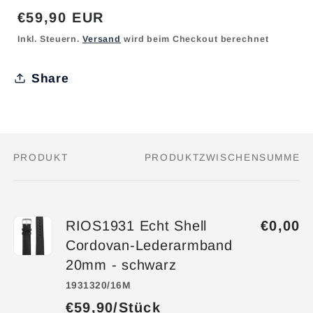
Normaler
€59,90 EUR
Preis
Inkl. Steuern.
Versand
wird beim Checkout berechnet
Share
PRODUKT
PRODUKTZWISCHENSUMME
Dein
Warenkorb
RIOS1931 Echt Shell
€0,00
Cordovan-Lederarmband
20mm - schwarz
1931320/16M
€59,90/Stück