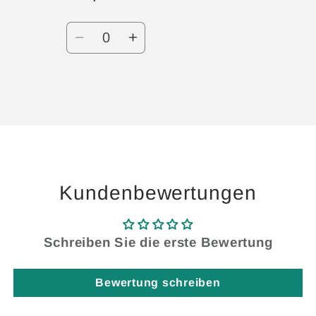
Anzahl
Verringere
Erhöhe
die
die
Menge
Menge
für
für
Wird
Default
Default
geladen ...
Title
Title
Kundenbewertungen
Schreiben Sie die erste Bewertung
Bewertung schreiben