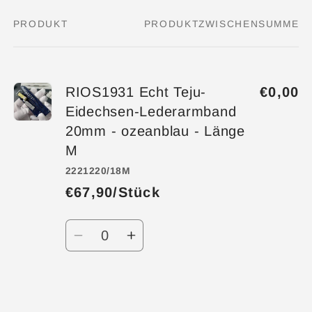
PRODUKT
PRODUKTZWISCHENSUMME
Dein
Warenkorb
RIOS1931 Echt Teju-
€0,00
Eidechsen-Lederarmband
20mm - ozeanblau - Länge
M
2221220/18M
€67,90/Stück
Anzahl
Verringere
Erhöhe
die
die
Menge
Menge
für
für
Wird