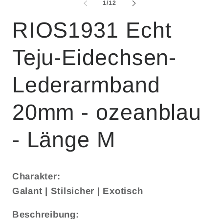
von
1
/
12
RIOS1931 Echt
Teju-Eidechsen-
Lederarmband
20mm - ozeanblau
- Länge M
Charakter:
Galant | Stilsicher | Exotisch
Beschreibung: