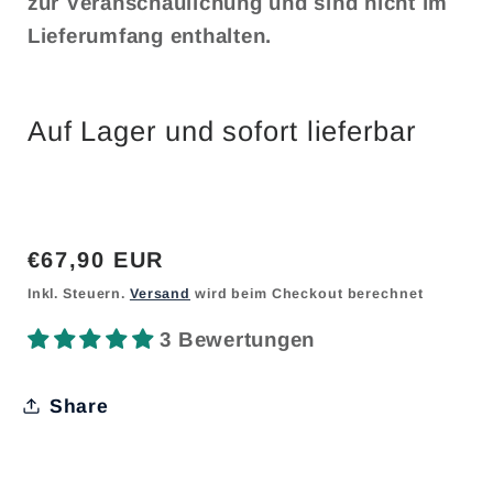
zur Veranschaulichung und sind nicht im
Lieferumfang enthalten.
Auf Lager und sofort lieferbar
Normaler
€67,90 EUR
Preis
Inkl. Steuern.
Versand
wird beim Checkout berechnet
3 Bewertungen
Share