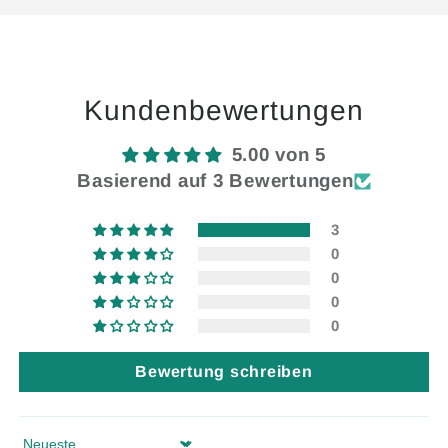
Default
Default
geladen ...
Title
Title
Kundenbewertungen
5.00 von 5
Basierend auf 3 Bewertungen
3
0
0
0
0
Bewertung schreiben