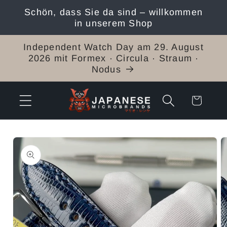
Direkt
Schön, dass Sie da sind – willkommen
zum
in unserem Shop
Inhalt
Independent Watch Day am 29. August
2026 mit Formex · Circula · Straum ·
Nodus
Warenkorb
duktinformationen
ingen