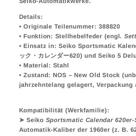
Seiko-Automatikwerke.
Details:
• Originale Teilenummer:
388820
• Funktion:
Stellhebelfeder
(engl.
Set
• Einsatz in:
Seiko Sportsmatic Kalen
ック・カレンダー620) und Seiko 5 Del
• Material: Stahl
• Zustand:
NOS – New Old Stock
(unb
jahrzehntelang gelagert, Verpackung 
Kompatibilität (Werkfamilie):
➤ Seiko
Sportsmatic Calendar 620er-
Automatik-Kaliber der 1960er (z. B. 62