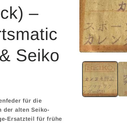
ck) –
rtsmatic
 & Seiko
Medien
1
in
Modal
öffnen
enfeder für die
n der alten Seiko-
e-Ersatzteil für frühe