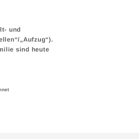
lt- und
ellen“/„Aufzug“).
milie sind heute
hnet