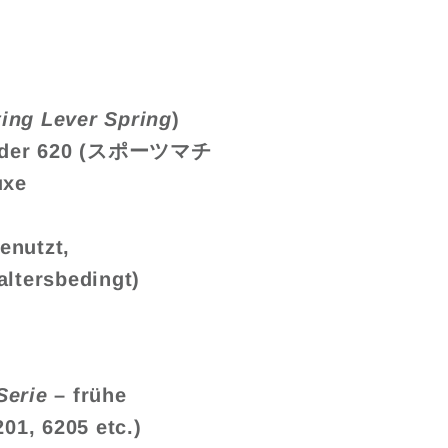
ting Lever Spring
)
der 620
(スポーツマチ
uxe
enutzt,
altersbedingt)
Serie
– frühe
01, 6205 etc.)