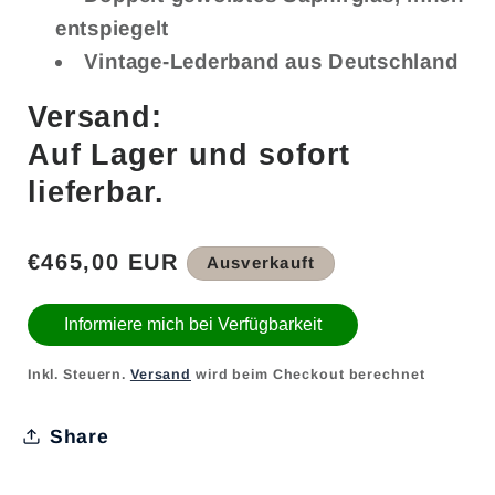
entspiegelt
Vintage-Lederband aus Deutschland
Versand:
Auf Lager und sofort
lieferbar.
Normaler
€465,00 EUR
Ausverkauft
Preis
Informiere mich bei Verfügbarkeit
Inkl. Steuern.
Versand
wird beim Checkout berechnet
Share