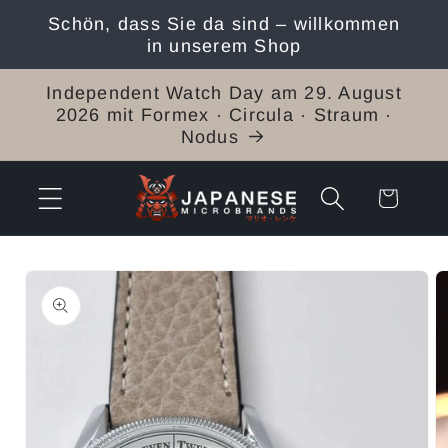
Direkt
Schön, dass Sie da sind – willkommen
zum
in unserem Shop
Inhalt
Independent Watch Day am 29. August
2026 mit Formex · Circula · Straum ·
Nodus
Warenkorb
duktinformationen
ingen