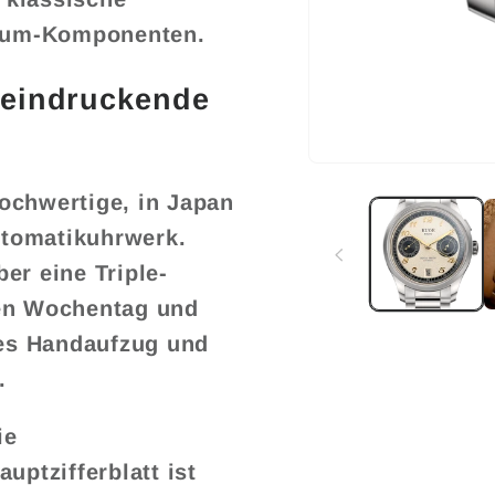
ium-Komponenten.
eeindruckende
Medien
1
ochwertige, in Japan
in
Modal
Automatikuhrwerk.
öffnen
er eine Triple-
den Wochentag und
 es Handaufzug und
.
ie
uptzifferblatt ist