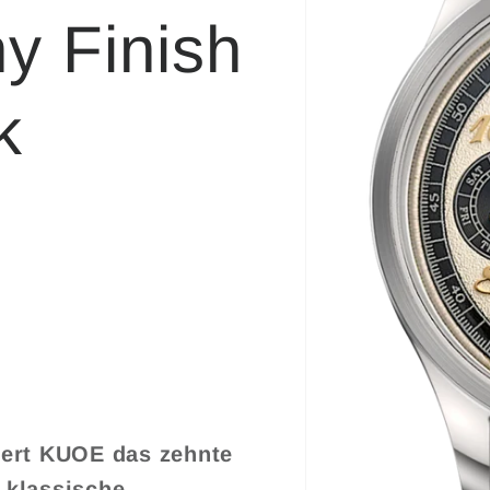
y Finish
k
0
iert KUOE das zehnte
 klassische