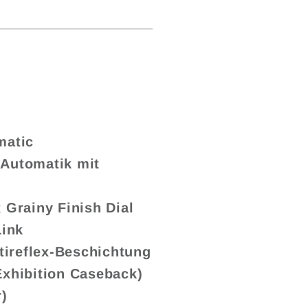
matic
(Automatik mit
x Grainy Finish Dial
Link
tireflex-Beschichtung
xhibition Caseback)
)