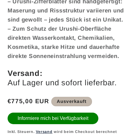
– Urushi-Zifferblätter sind handgefertigt:
Maserung und Rissstruktur variieren und
sind gewollt – jedes Stück ist ein Unikat.
– Zum Schutz der Urushi-Oberfläche
direkten Wasserkontakt, Chemikalien,
Kosmetika, starke Hitze und dauerhafte
direkte Sonneneinstrahlung vermeiden.
Versand:
Auf Lager und sofort lieferbar.
Normaler
€775,00 EUR
Ausverkauft
Preis
Informiere mich bei Verfügbarkeit
Inkl. Steuern.
Versand
wird beim Checkout berechnet