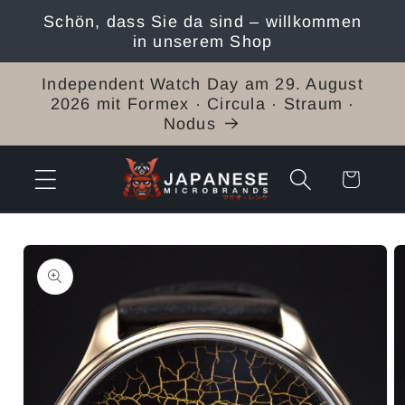
Direkt
Schön, dass Sie da sind – willkommen
zum
in unserem Shop
Inhalt
Independent Watch Day am 29. August
2026 mit Formex · Circula · Straum ·
Nodus
Warenkorb
duktinformationen
ingen