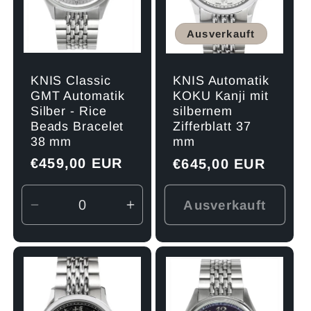
Ausverkauft
KNIS Classic
KNIS Automatik
GMT Automatik
KOKU Kanji mit
Silber - Rice
silbernem
Beads Bracelet
Zifferblatt 37
38 mm
mm
Normaler
€459,00 EUR
Normaler
€645,00 EUR
Preis
Preis
Ausverkauft
Verringere
Erhöhe
die
die
Menge
Menge
für
für
Default
Default
Title
Title