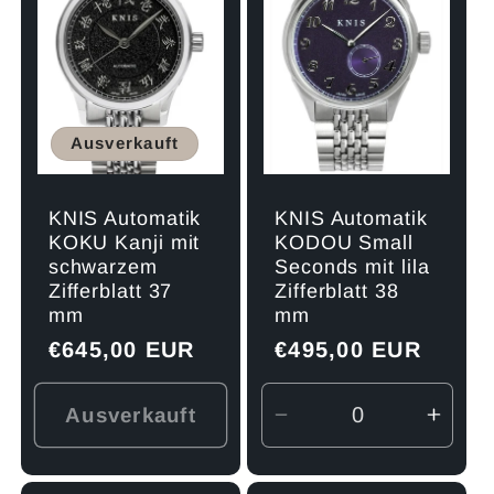
Ausverkauft
KNIS Automatik
KNIS Automatik
KOKU Kanji mit
KODOU Small
schwarzem
Seconds mit lila
Zifferblatt 37
Zifferblatt 38
mm
mm
Normaler
€645,00 EUR
Normaler
€495,00 EUR
Preis
Preis
Ausverkauft
Verringere
Erhö
die
die
Menge
Men