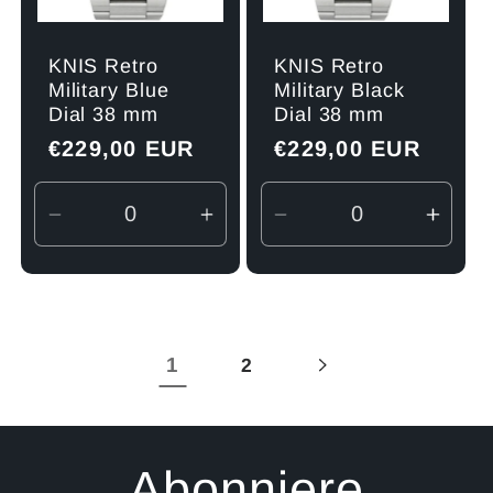
KNIS Retro
KNIS Retro
Military Blue
Military Black
Dial 38 mm
Dial 38 mm
Normaler
€229,00 EUR
Normaler
€229,00 EUR
Preis
Preis
Verringere
Erhöhe
Verringere
Erhö
die
die
die
die
Menge
Menge
Menge
Men
für
für
für
für
Default
Default
Default
Defau
1
2
Title
Title
Title
Title
Abonniere