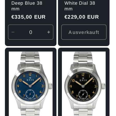
Deep Blue 38
White Dial 38
mm
mm
Normaler
€335,00 EUR
Normaler
€229,00 EUR
Preis
Preis
Ausverkauft
Verringere
Erhöhe
die
die
Menge
Menge
für
für
Default
Default
Title
Title