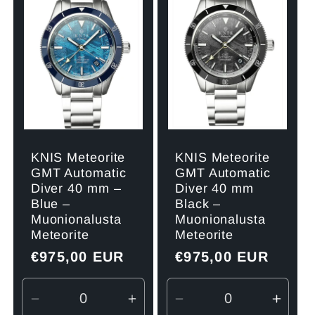
KNIS Meteorite
KNIS Meteorite
GMT Automatic
GMT Automatic
Diver 40 mm
Diver 40 mm –
Black –
Blue –
Muonionalusta
Muonionalusta
Meteorite
Meteorite
Normaler
€975,00 EUR
Normaler
€975,00 EUR
Preis
Preis
Verringere
Erhöhe
Verringere
Erhö