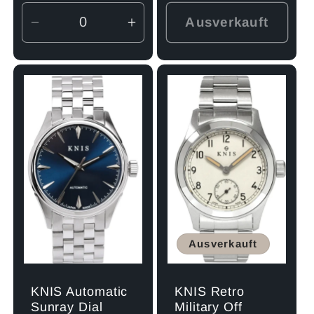
Preis
Preis
Ausverkauft
Verringere
Erhöhe
die
die
Menge
Menge
für
für
Default
Default
Title
Title
Ausverkauft
KNIS Automatic
KNIS Retro
Sunray Dial
Military Off