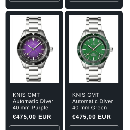
die
die
die
die
Menge
Menge
Menge
Men
für
für
für
für
Default
Default
Default
Defau
Title
Title
Title
Title
KNIS GMT
KNIS GMT
Automatic Diver
Automatic Diver
40 mm Purple
40 mm Green
Normaler
€475,00 EUR
Normaler
€475,00 EUR
Preis
Preis