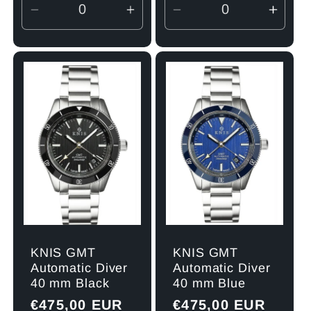
Verringere
Erhöhe
Verringere
Erhö
die
die
die
die
Menge
Menge
Menge
Men
für
für
für
für
Default
Default
Default
Defau
Title
Title
Title
Title
KNIS GMT
KNIS GMT
Automatic Diver
Automatic Diver
40 mm Black
40 mm Blue
Normaler
€475,00 EUR
Normaler
€475,00 EUR