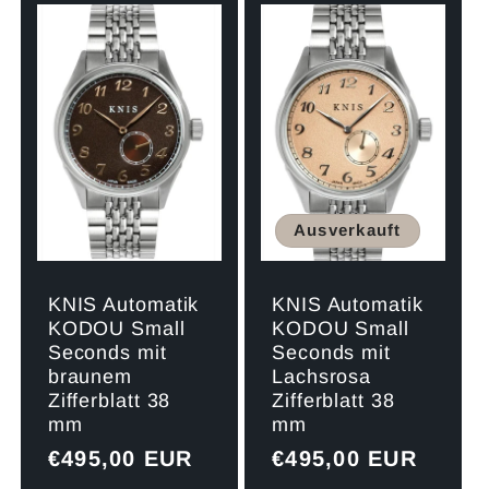
für
für
Default
Defau
Title
Title
Ausverkauft
KNIS Automatik
KNIS Automatik
KODOU Small
KODOU Small
Seconds mit
Seconds mit
braunem
Lachsrosa
Zifferblatt 38
Zifferblatt 38
mm
mm
Normaler
€495,00 EUR
Normaler
€495,00 EUR