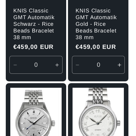
KNIS Classic
KNIS Classic
GMT Automatik
GMT Automatik
Schwarz - Rice
Gold - Rice
Beads Bracelet
Beads Bracelet
38 mm
38 mm
Normaler
€459,00 EUR
Normaler
€459,00 EUR
Preis
Preis
Verringere
Erhöhe
Verringere
Erhö
die
die
die
die
Menge
Menge
Menge
Men
für
für
für
für
Default
Default
Default
Defau
Title
Title
Title
Title