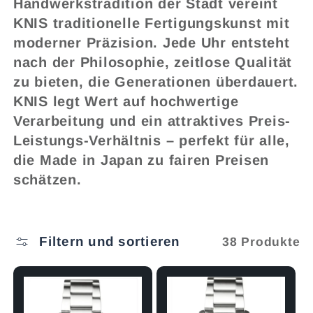
e
Handwerkstradition der Stadt vereint
KNIS traditionelle Fertigungskunst mit
g
moderner Präzision. Jede Uhr entsteht
nach der Philosophie, zeitlose Qualität
o
zu bieten, die Generationen überdauert.
KNIS legt Wert auf hochwertige
r
Verarbeitung und ein attraktives Preis-
Leistungs-Verhältnis – perfekt für alle,
i
die Made in Japan zu fairen Preisen
schätzen.
e
:
Filtern und sortieren
38 Produkte