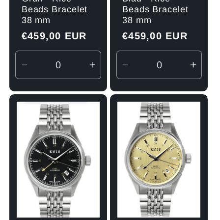
Beads Bracelet
Beads Bracelet
38 mm
38 mm
Normaler
€459,00 EUR
Normaler
€459,00 EUR
Preis
Preis
Verringere
Erhöhe
Verringere
Erhö
die
die
die
die
Menge
Menge
Menge
Men
für
für
für
für
Default
Default
Default
Defau
Title
Title
Title
Title